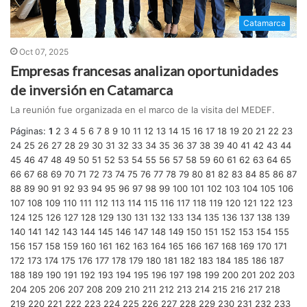
Catamarca
Oct 07, 2025
Empresas francesas analizan oportunidades
de inversión en Catamarca
La reunión fue organizada en el marco de la visita del MEDEF.
Páginas:
1
2
3
4
5
6
7
8
9
10
11
12
13
14
15
16
17
18
19
20
21
22
23
24
25
26
27
28
29
30
31
32
33
34
35
36
37
38
39
40
41
42
43
44
45
46
47
48
49
50
51
52
53
54
55
56
57
58
59
60
61
62
63
64
65
66
67
68
69
70
71
72
73
74
75
76
77
78
79
80
81
82
83
84
85
86
87
88
89
90
91
92
93
94
95
96
97
98
99
100
101
102
103
104
105
106
107
108
109
110
111
112
113
114
115
116
117
118
119
120
121
122
123
124
125
126
127
128
129
130
131
132
133
134
135
136
137
138
139
140
141
142
143
144
145
146
147
148
149
150
151
152
153
154
155
156
157
158
159
160
161
162
163
164
165
166
167
168
169
170
171
172
173
174
175
176
177
178
179
180
181
182
183
184
185
186
187
188
189
190
191
192
193
194
195
196
197
198
199
200
201
202
203
204
205
206
207
208
209
210
211
212
213
214
215
216
217
218
219
220
221
222
223
224
225
226
227
228
229
230
231
232
233