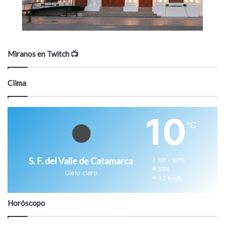
Miranos en Twitch 📺
Clima
10
℃
S. F. del Valle de Catamarca
10º - 10º%
59%
Cielo claro
3.2 km/h
Horóscopo