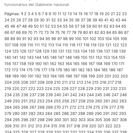
funcionarios del Gabinete nacional.
Páginas:
1
2
3
4
5
6
7
8
9
10
11
12
13
14
15
16
17
18
19
20
21
22
23
24
25
26
27
28
29
30
31
32
33
34
35
36
37
38
39
40
41
42
43
44
45
46
47
48
49
50
51
52
53
54
55
56
57
58
59
60
61
62
63
64
65
66
67
68
69
70
71
72
73
74
75
76
77
78
79
80
81
82
83
84
85
86
87
88
89
90
91
92
93
94
95
96
97
98
99
100
101
102
103
104
105
106
107
108
109
110
111
112
113
114
115
116
117
118
119
120
121
122
123
124
125
126
127
128
129
130
131
132
133
134
135
136
137
138
139
140
141
142
143
144
145
146
147
148
149
150
151
152
153
154
155
156
157
158
159
160
161
162
163
164
165
166
167
168
169
170
171
172
173
174
175
176
177
178
179
180
181
182
183
184
185
186
187
188
189
190
191
192
193
194
195
196
197
198
199
200
201
202
203
204
205
206
207
208
209
210
211
212
213
214
215
216
217
218
219
220
221
222
223
224
225
226
227
228
229
230
231
232
233
234
235
236
237
238
239
240
241
242
243
244
245
246
247
248
249
250
251
252
253
254
255
256
257
258
259
260
261
262
263
264
265
266
267
268
269
270
271
272
273
274
275
276
277
278
279
280
281
282
283
284
285
286
287
288
289
290
291
292
293
294
295
296
297
298
299
300
301
302
303
304
305
306
307
308
309
310
311
312
313
314
315
316
317
318
319
320
321
322
323
324
325
326
327
328
329
330
331
332
333
334
335
336
337
338