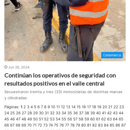
Catamarca
Jun 26, 2024
Continúan los operativos de seguridad con
resultados positivos en el valle central
Secuestraron treinta y tres (33) motocicletas de distintas marcas
y cilindradas.
Páginas:
1
2
3
4
5
6
7
8
9
10
11
12
13
14
15
16
17
18
19
20
21
22
23
24
25
26
27
28
29
30
31
32
33
34
35
36
37
38
39
40
41
42
43
44
45
46
47
48
49
50
51
52
53
54
55
56
57
58
59
60
61
62
63
64
65
66
67
68
69
70
71
72
73
74
75
76
77
78
79
80
81
82
83
84
85
86
87