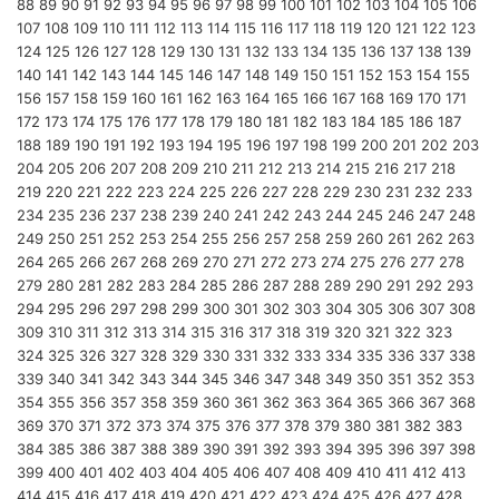
88
89
90
91
92
93
94
95
96
97
98
99
100
101
102
103
104
105
106
107
108
109
110
111
112
113
114
115
116
117
118
119
120
121
122
123
124
125
126
127
128
129
130
131
132
133
134
135
136
137
138
139
140
141
142
143
144
145
146
147
148
149
150
151
152
153
154
155
156
157
158
159
160
161
162
163
164
165
166
167
168
169
170
171
172
173
174
175
176
177
178
179
180
181
182
183
184
185
186
187
188
189
190
191
192
193
194
195
196
197
198
199
200
201
202
203
204
205
206
207
208
209
210
211
212
213
214
215
216
217
218
219
220
221
222
223
224
225
226
227
228
229
230
231
232
233
234
235
236
237
238
239
240
241
242
243
244
245
246
247
248
249
250
251
252
253
254
255
256
257
258
259
260
261
262
263
264
265
266
267
268
269
270
271
272
273
274
275
276
277
278
279
280
281
282
283
284
285
286
287
288
289
290
291
292
293
294
295
296
297
298
299
300
301
302
303
304
305
306
307
308
309
310
311
312
313
314
315
316
317
318
319
320
321
322
323
324
325
326
327
328
329
330
331
332
333
334
335
336
337
338
339
340
341
342
343
344
345
346
347
348
349
350
351
352
353
354
355
356
357
358
359
360
361
362
363
364
365
366
367
368
369
370
371
372
373
374
375
376
377
378
379
380
381
382
383
384
385
386
387
388
389
390
391
392
393
394
395
396
397
398
399
400
401
402
403
404
405
406
407
408
409
410
411
412
413
414
415
416
417
418
419
420
421
422
423
424
425
426
427
428