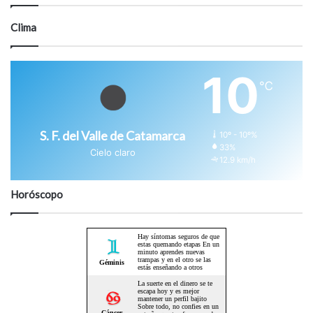
Clima
10
℃
S. F. del Valle de Catamarca
10º - 10º%
33%
Cielo claro
12.9 km/h
Horóscopo