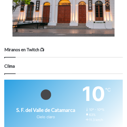
Miranos en Twitch 📺
Clima
10
℃
S. F. del Valle de Catamarca
10º - 10º%
63%
Cielo claro
11.3 km/h