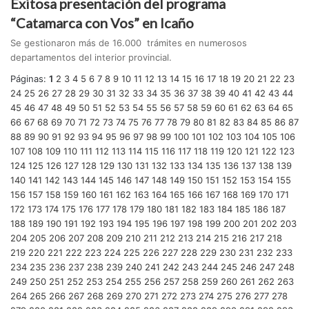
Exitosa presentación del programa
“Catamarca con Vos” en Icaño
Se gestionaron más de 16.000 trámites en numerosos
departamentos del interior provincial.
Páginas:
1
2
3
4
5
6
7
8
9
10
11
12
13
14
15
16
17
18
19
20
21
22
23
24
25
26
27
28
29
30
31
32
33
34
35
36
37
38
39
40
41
42
43
44
45
46
47
48
49
50
51
52
53
54
55
56
57
58
59
60
61
62
63
64
65
66
67
68
69
70
71
72
73
74
75
76
77
78
79
80
81
82
83
84
85
86
87
88
89
90
91
92
93
94
95
96
97
98
99
100
101
102
103
104
105
106
107
108
109
110
111
112
113
114
115
116
117
118
119
120
121
122
123
124
125
126
127
128
129
130
131
132
133
134
135
136
137
138
139
140
141
142
143
144
145
146
147
148
149
150
151
152
153
154
155
156
157
158
159
160
161
162
163
164
165
166
167
168
169
170
171
172
173
174
175
176
177
178
179
180
181
182
183
184
185
186
187
188
189
190
191
192
193
194
195
196
197
198
199
200
201
202
203
204
205
206
207
208
209
210
211
212
213
214
215
216
217
218
219
220
221
222
223
224
225
226
227
228
229
230
231
232
233
234
235
236
237
238
239
240
241
242
243
244
245
246
247
248
249
250
251
252
253
254
255
256
257
258
259
260
261
262
263
264
265
266
267
268
269
270
271
272
273
274
275
276
277
278