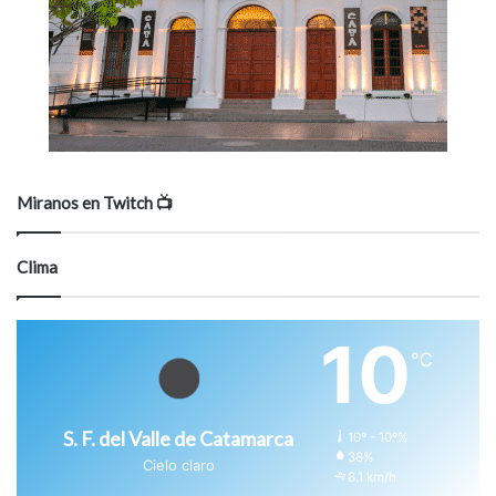
Miranos en Twitch 📺
Clima
10
℃
S. F. del Valle de Catamarca
10º - 10º%
38%
Cielo claro
8.1 km/h