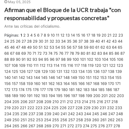
May 05, 2025
Afirman que el Bloque de la UCR trabaja "con
responsabilidad y propuestas concretas"
Ante las críticas del oficialismo.
Páginas:
1
2
3
4
5
6
7
8
9
10
11
12
13
14
15
16
17
18
19
20
21
22
23
24
25
26
27
28
29
30
31
32
33
34
35
36
37
38
39
40
41
42
43
44
45
46
47
48
49
50
51
52
53
54
55
56
57
58
59
60
61
62
63
64
65
66
67
68
69
70
71
72
73
74
75
76
77
78
79
80
81
82
83
84
85
86
87
88
89
90
91
92
93
94
95
96
97
98
99
100
101
102
103
104
105
106
107
108
109
110
111
112
113
114
115
116
117
118
119
120
121
122
123
124
125
126
127
128
129
130
131
132
133
134
135
136
137
138
139
140
141
142
143
144
145
146
147
148
149
150
151
152
153
154
155
156
157
158
159
160
161
162
163
164
165
166
167
168
169
170
171
172
173
174
175
176
177
178
179
180
181
182
183
184
185
186
187
188
189
190
191
192
193
194
195
196
197
198
199
200
201
202
203
204
205
206
207
208
209
210
211
212
213
214
215
216
217
218
219
220
221
222
223
224
225
226
227
228
229
230
231
232
233
234
235
236
237
238
239
240
241
242
243
244
245
246
247
248
249
250
251
252
253
254
255
256
257
258
259
260
261
262
263
264
265
266
267
268
269
270
271
272
273
274
275
276
277
278