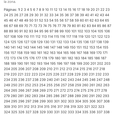
la zona.
Páginas:
1
2
3
4
5
6
7
8
9
10
11
12
13
14
15
16
17
18
19
20
21
22
23
24
25
26
27
28
29
30
31
32
33
34
35
36
37
38
39
40
41
42
43
44
45
46
47
48
49
50
51
52
53
54
55
56
57
58
59
60
61
62
63
64
65
66
67
68
69
70
71
72
73
74
75
76
77
78
79
80
81
82
83
84
85
86
87
88
89
90
91
92
93
94
95
96
97
98
99
100
101
102
103
104
105
106
107
108
109
110
111
112
113
114
115
116
117
118
119
120
121
122
123
124
125
126
127
128
129
130
131
132
133
134
135
136
137
138
139
140
141
142
143
144
145
146
147
148
149
150
151
152
153
154
155
156
157
158
159
160
161
162
163
164
165
166
167
168
169
170
171
172
173
174
175
176
177
178
179
180
181
182
183
184
185
186
187
188
189
190
191
192
193
194
195
196
197
198
199
200
201
202
203
204
205
206
207
208
209
210
211
212
213
214
215
216
217
218
219
220
221
222
223
224
225
226
227
228
229
230
231
232
233
234
235
236
237
238
239
240
241
242
243
244
245
246
247
248
249
250
251
252
253
254
255
256
257
258
259
260
261
262
263
264
265
266
267
268
269
270
271
272
273
274
275
276
277
278
279
280
281
282
283
284
285
286
287
288
289
290
291
292
293
294
295
296
297
298
299
300
301
302
303
304
305
306
307
308
309
310
311
312
313
314
315
316
317
318
319
320
321
322
323
324
325
326
327
328
329
330
331
332
333
334
335
336
337
338