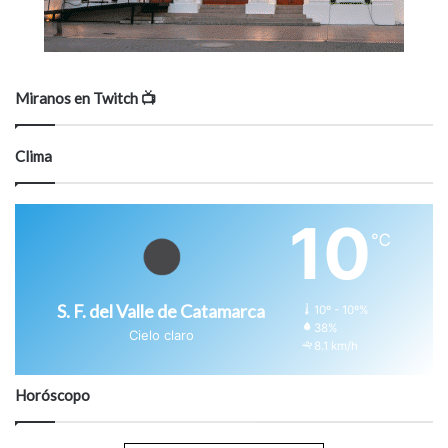
Miranos en Twitch 📺
Clima
10
℃
S. F. del Valle de Catamarca
10º - 10º%
38%
Cielo claro
8.1 km/h
Horóscopo