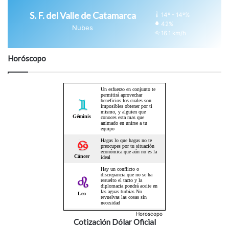
S. F. del Valle de Catamarca
14º - 14º%
42%
Nubes
16.1 km/h
Horóscopo
Horoscopo
Cotización Dólar Oficial