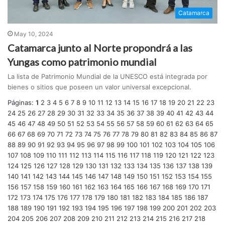
Catamarca
May 10, 2024
Catamarca junto al Norte propondrá a las
Yungas como patrimonio mundial
La lista de Patrimonio Mundial de la UNESCO está integrada por
bienes o sitios que poseen un valor universal excepcional.
Páginas:
1
2
3
4
5
6
7
8
9
10
11
12
13
14
15
16
17
18
19
20
21
22
23
24
25
26
27
28
29
30
31
32
33
34
35
36
37
38
39
40
41
42
43
44
45
46
47
48
49
50
51
52
53
54
55
56
57
58
59
60
61
62
63
64
65
66
67
68
69
70
71
72
73
74
75
76
77
78
79
80
81
82
83
84
85
86
87
88
89
90
91
92
93
94
95
96
97
98
99
100
101
102
103
104
105
106
107
108
109
110
111
112
113
114
115
116
117
118
119
120
121
122
123
124
125
126
127
128
129
130
131
132
133
134
135
136
137
138
139
140
141
142
143
144
145
146
147
148
149
150
151
152
153
154
155
156
157
158
159
160
161
162
163
164
165
166
167
168
169
170
171
172
173
174
175
176
177
178
179
180
181
182
183
184
185
186
187
188
189
190
191
192
193
194
195
196
197
198
199
200
201
202
203
204
205
206
207
208
209
210
211
212
213
214
215
216
217
218