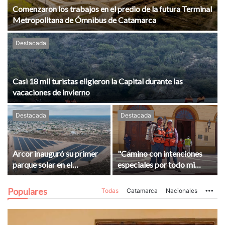
Comenzaron los trabajos en el predio de la futura Terminal
Metropolitana de Ómnibus de Catamarca
Destacada
Casi 18 mil turistas eligieron la Capital durante las
vacaciones de invierno
Destacada
Destacada
Arcor inauguró su primer
"Camino con intenciones
parque solar en el
especiales por todo mi
complejo industrial de
pueblo"
Recreo
Populares
Todas
Catamarca
Nacionales
Mo