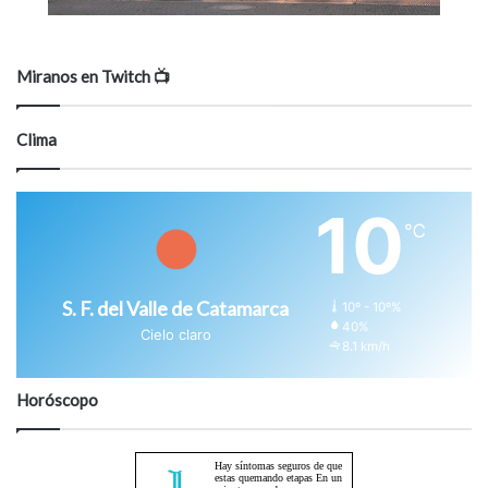
Miranos en Twitch 📺
Clima
10
℃
S. F. del Valle de Catamarca
10º - 10º%
40%
Cielo claro
8.1 km/h
Horóscopo