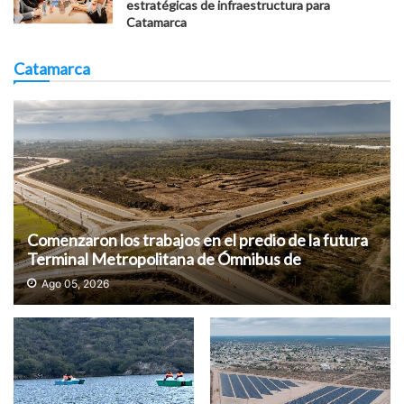
estratégicas de infraestructura para
Catamarca
Catamarca
Comenzaron los trabajos en el predio de la futura
Terminal Metropolitana de Ómnibus de
Catamarca
Ago 05, 2026