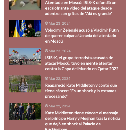
Atentado en Moscú: ISIS-K difundió un
escalofriante video del ataque desde
adentro con gritos de "Alá es grande"
Mar 23, 2024
Volodimir Zelenski acusó a Vladimir Putin
de querer culpar a Ucrania del atentado
en Moscú
Mar 23, 2024
ISIS-K, el grupo terrorista acusado de
atacar Moscú, tuvo en mente atentar
contra la Copa del Mundo en Qatar 2022
Mar 22, 2024
Reapareció Kate Middleton y contó que
tiene cáncer: “Es un shock y lo estamos
procesando”
Mar 22, 2024
Kate Middleton tiene cáncer: el mensaje
del príncipe Harry y Meghan tras la noticia
que dejó en shock al Palacio de
Buckingham