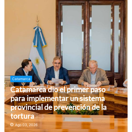
Catamarca
Catamarca dio el primer paso
para implementar un sistema
provincial de prevención de la
tortura
Ago 03, 2026