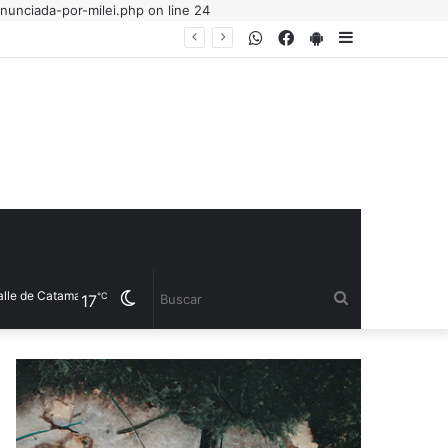
nunciada-por-milei.php on line 24
WhatsApp
Facebook
PlayStore
Sidebar
le de Catamarca
Cambiar
Buscar
℃
17
modo