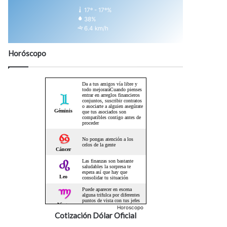
17º - 17º%
38%
6.4 km/h
Horóscopo
Horoscopo
Cotización Dólar Oficial