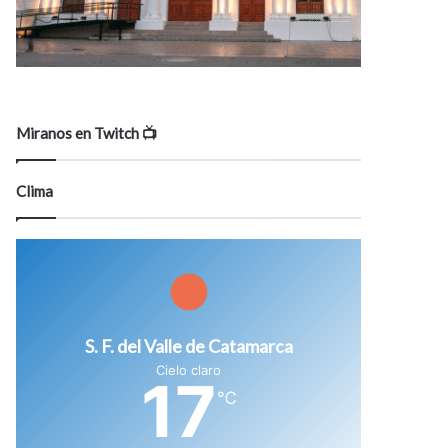
Miranos en Twitch 📺
Clima
S. F. del Valle de Catamarca
Cielo claro
17
℃