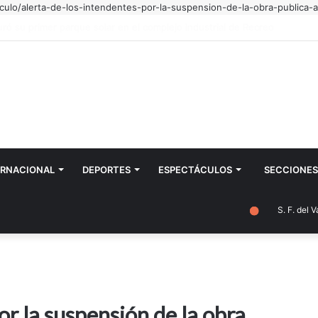
culo/alerta-de-los-intendentes-por-la-suspension-de-la-obra-publica-a
 intenciones especiales por todo mi pueblo"
ERNACIONAL
DEPORTES
ESPECTÁCULOS
SECCIONES
S. F. del Val
or la suspensión de la obra