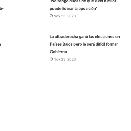
"No tengo dudas de que Axel Kicillof
b-
puede liderar la oposición"
Nov 23, 2023
La ultraderecha ganó las elecciones en
n
Países Bajos pero le será difícil formar
Gobierno
Nov 23, 2023