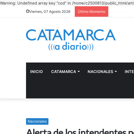
Warning: Undefined array key "cod" in /home/c2500813/public_html/arti
"Camino con
Viernes, 07 Agosto 2026
Último Momento
INICIO
CATAMARCA
NACIONALES
INT
Nacionales
Alerta de los intendentes p