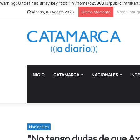
Warning: Undefined array key "cod" in /home/c2500813/public_html/arti
"Camino con
Sábado, 08 Agosto 2026
Último Momento
INICIO
CATAMARCA
NACIONALES
INT
Nacionales
"No tengo dudas de que Axel