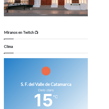
Miranos en Twitch 📺
Clima
S. F. del Valle de Catamarca
Cielo claro
15
℃