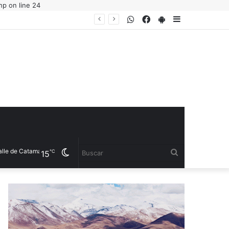
hp on line 24
WhatsApp
Facebook
PlayStore
Sidebar
e de Catamarca
Cambiar
Buscar
℃
15
modo