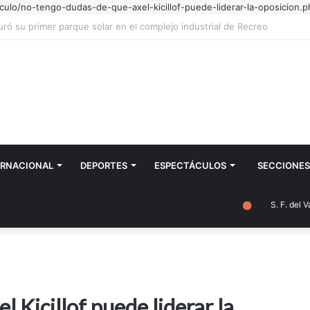
culo/no-tengo-dudas-de-que-axel-kicillof-puede-liderar-la-oposicion.p
 intenciones especiales por todo mi pueblo"
ERNACIONAL
DEPORTES
ESPECTÁCULOS
SECCIONES
S. F. del Vall
 Kicillof puede liderar la