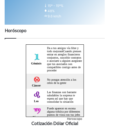
15º - 15º%
48%
9.6 km/h
Horóscopo
Horoscopo
Cotización Dólar Oficial