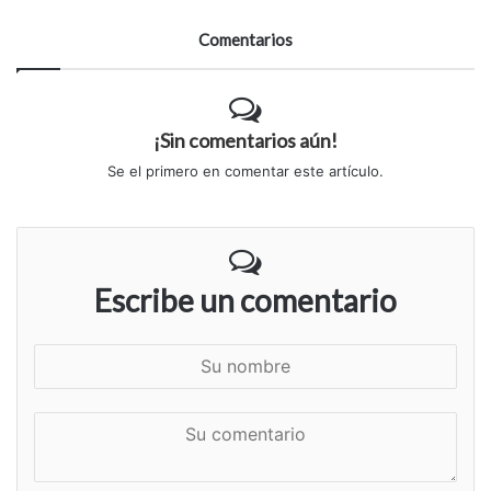
Comentarios
¡Sin comentarios aún!
Se el primero en comentar este artículo.
Escribe un comentario
S
u
n
S
o
u
m
c
b