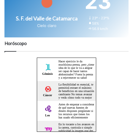
23
S. F. del Valle de Catamarca
23º - 23º%
58%
Cielo claro
56.9 km/h
Horóscopo