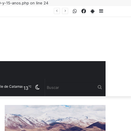
0-y-15-anos.php on line 24
WhatsApp
Facebook
PlayStore
Sidebar
 Catamarca
Cambiar
Buscar
℃
13
modo