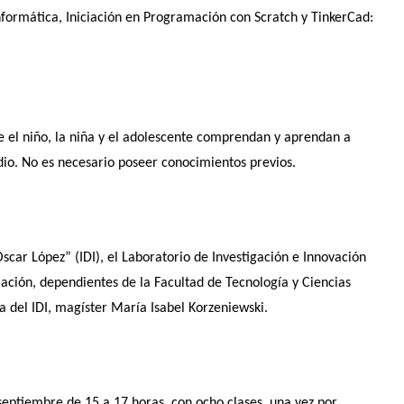
Informática, Iniciación en Programación con Scratch y TinkerCad:
ue el niño, la niña y el adolescente comprendan y aprendan a
io. No es necesario poseer conocimientos previos.
 Oscar López” (IDI), el Laboratorio de Investigación e Innovación
ulación, dependientes de la Facultad de Tecnología y Ciencias
ra del IDI, magíster María Isabel Korzeniewski.
septiembre de 15 a 17 horas, con ocho clases, una vez por