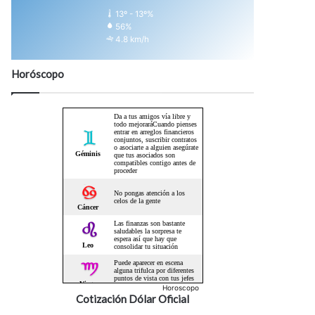
13º - 13º%
56%
4.8 km/h
Horóscopo
Horoscopo
Cotización Dólar Oficial