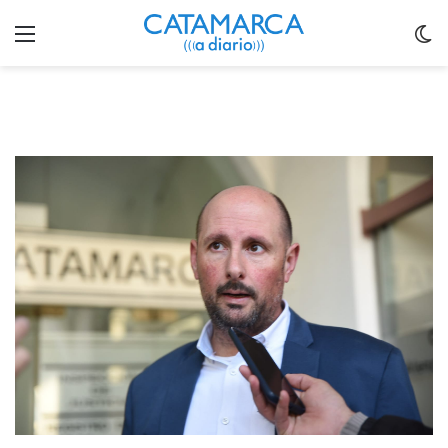
Menu
C
m