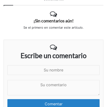
¡Sin comentarios aún!
Se el primero en comentar este artículo.
Escribe un comentario
S
u
n
S
o
u
m
c
b
o
r
m
e