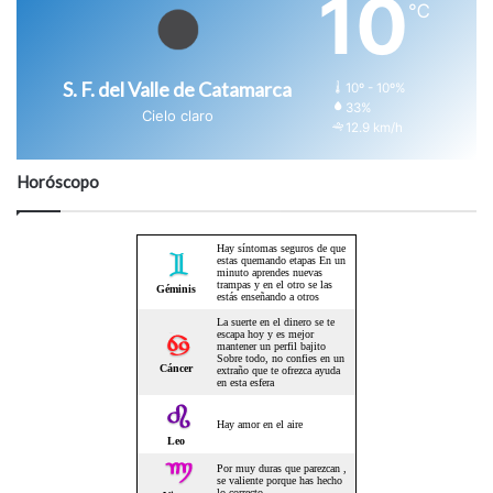
10
℃
S. F. del Valle de Catamarca
10º - 10º%
33%
Cielo claro
12.9 km/h
Horóscopo