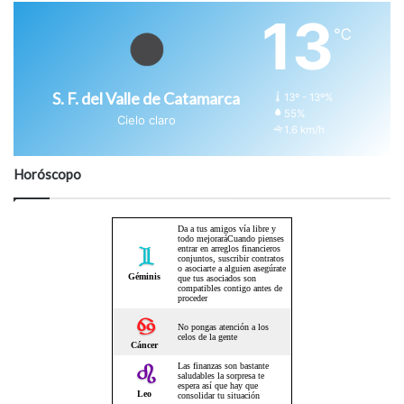
13
℃
S. F. del Valle de Catamarca
13º - 13º%
55%
Cielo claro
1.6 km/h
Horóscopo