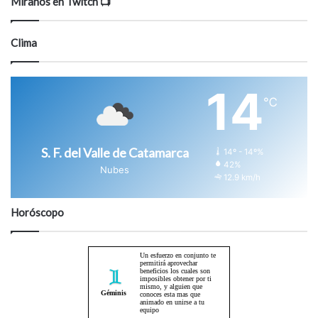
Miranos en Twitch 📺
Clima
14
℃
S. F. del Valle de Catamarca
14º - 14º%
42%
Nubes
12.9 km/h
Horóscopo