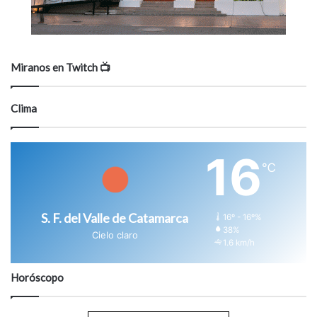
Miranos en Twitch 📺
Clima
16
℃
S. F. del Valle de Catamarca
16º - 16º%
38%
Cielo claro
1.6 km/h
Horóscopo