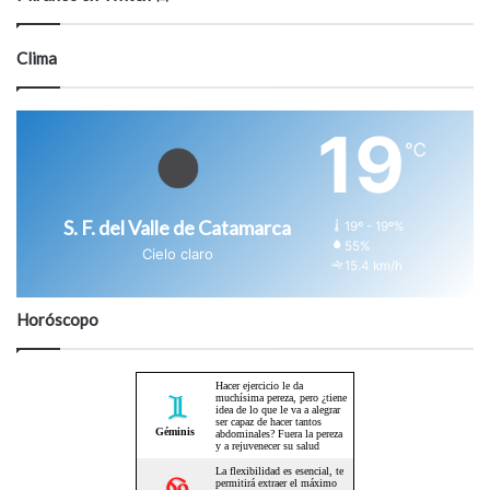
Clima
19
℃
S. F. del Valle de Catamarca
19º - 19º%
55%
Cielo claro
15.4 km/h
Horóscopo