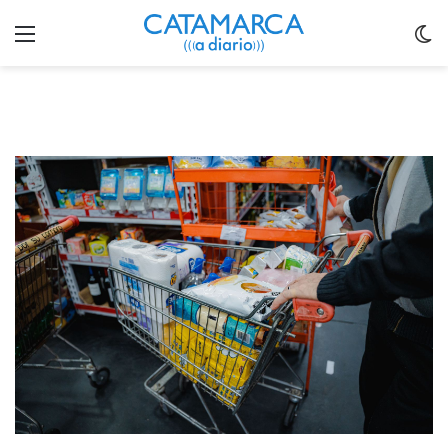
Menu
C
m