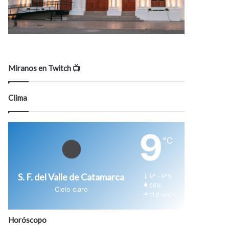
Miranos en Twitch 📺
Clima
9
℃
S. F. del Valle de Catamarca
9º - 9º%
56%
Cielo claro
11.6 km/h
Horóscopo