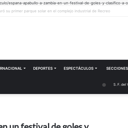
culo/espana-apabullo-a-zambia-en-un-festival-de-goles-y-clasifico-a-o
 intenciones especiales por todo mi pueblo"
ERNACIONAL
DEPORTES
ESPECTÁCULOS
SECCIONES
S. F. del Val
n un festival de goles y