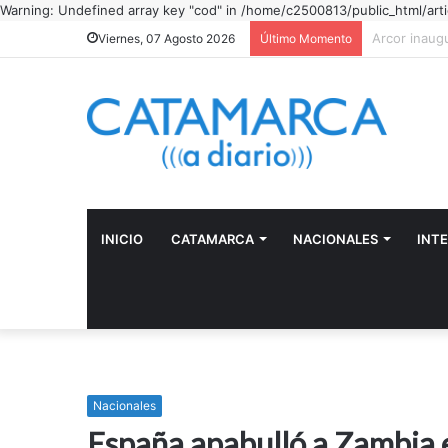
Warning: Undefined array key "cod" in /home/c2500813/public_html/arti
"Camino con
Viernes, 07 Agosto 2026
Último Momento
INICIO
CATAMARCA
NACIONALES
INT
Nacionales
España apabulló a Zambia e