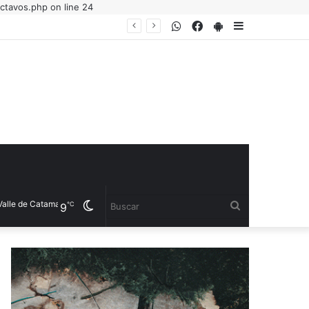
ctavos.php on line 24
WhatsApp
Facebook
PlayStore
Sidebar
le de Catamarca
Cambiar
Buscar
℃
9
modo