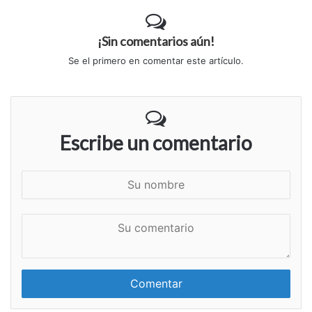
¡Sin comentarios aún!
Se el primero en comentar este artículo.
Escribe un comentario
S
u
n
S
o
u
m
c
b
o
r
m
e
e
n