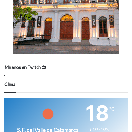
Miranos en Twitch 📺
Clima
18
℃
S. F. del Valle de Catamarca
18º - 18º%