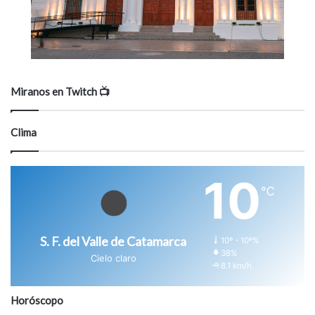
Miranos en Twitch 📺
Clima
10
℃
S. F. del Valle de Catamarca
10º - 10º%
38%
Cielo claro
8.1 km/h
Horóscopo