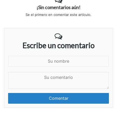
¡Sin comentarios aún!
Se el primero en comentar este artículo.
Escribe un comentario
S
u
n
S
o
u
m
c
b
o
r
m
e
e
n
t