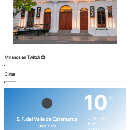
Miranos en Twitch 📺
Clima
10
℃
S. F. del Valle de Catamarca
10º - 10º%
36%
Cielo claro
11.3 km/h